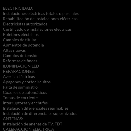
ELECTRICIDAD:
Instalaciones eléctricas totales o parciales
Rehabilitación de instalaciones eléctricas
Electricistas autorizados
Certificado de instalaciones eléctricas
Boletines eléctricos
Cambios de titular
Aumentos de potendia
Altas nuevas
Cambios de tensión
Reformas de fincas
ILUMINACION LED
REPARACIONES:
Averías eléctricas
Apagones y cortocircuitos
Falta de suministro
Cuadros de automáticos
Tomas de corriente
Interruptores y enchufes
Instalación diferenciales rearmables
Instalación de diferenciales supernizados
ANTENAS:
Instalación de anenas de T.V. TDT
CALEFACCION ELECTRICA