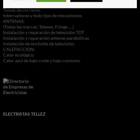
Cuadros de automáticos
Tomas de corriente
Interruptores y todo tipo de mecanismos
ANTENAS:
(Todas las marcas: Televes, Fringe ,…)
Instalación y reparación de televisión TDT
Instalación y reparación antenas parabólicas
Instalación de enchufes de televisión.
CALEFACCION:
Calor ecológico
Calor azul de bajo coste y bajo consumo
ELECTRISTAS TELLEZ