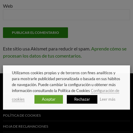
Web
Este sitio usa Akismet para reducir el spam.
Aprende cómo se
procesan los datos de tus comentarios.
Utilizamos cookies propias y de terceros con fines analíticos y
para mostrarle publicidad personalizada o basada en sus hábitos
de navegación. Puede cambiar la configuración u obtener más
información consultando la Política de Cookies
Configuración de
AVISO LEGAL
cookies
Aceptar
Rechazar
Leer más
POLÍTICA DE PRIVACIDAD
POLÍTICA DE COOKIES
HOJA DE RECLAMACIONES