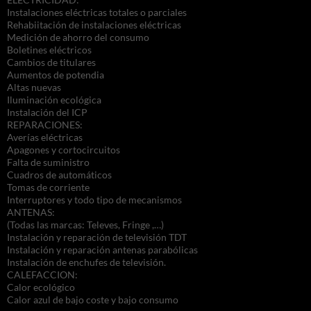
Instalaciones eléctricas totales o parciales
Rehabiitación de instalaciones eléctricas
Medición de ahorro del consumo
Boletines eléctricos
Cambios de titulares
Aumentos de potendia
Altas nuevas
Iluminación ecológica
Instalación del ICP
REPARACIONES:
Averías eléctricas
Apagones y cortocircuitos
Falta de suministro
Cuadros de automáticos
Tomas de corriente
Interruptores y todo tipo de mecanismos
ANTENAS:
(Todas las marcas: Televes, Fringe ,…)
Instalación y reparación de televisión TDT
Instalación y reparación antenas parabólicas
Instalación de enchufes de televisión.
CALEFACCION:
Calor ecológico
Calor azul de bajo coste y bajo consumo