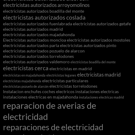
electricistas autorizados arroyomolinos
electricistas autorizados boadilla del monte
electricistas autorizados coslada
electricistas autorizados fuenlabrada
electricistas autorizados getafe
electricistas autorizados madrid
electricistas autorizados majadahonda
Electricistas autorizados moncloa
electricistas autorizados mostoles
electricistas autorizados parla
electricistas autorizados pinto
electricistas autorizados pozuelo de alarcon
electricistas autorizados torrelodones
electricistas autorizados valdemoro
electricistas boadilla del monte
electricistas cerca
electricistas en madrid
electricistas madrid
electricistas en majadahonda
electricistas leganes
electricistas particulares
electricistas majadahonda
electricistas torrelodones
electricistas pozuelo de alarcón
Instalacion enchufes coches electricos
instalaciones electricas
instalaciones electricas en majadahonda
instalaciones electricas madrid
reparacion de averias de
electricidad
reparaciones de electricidad