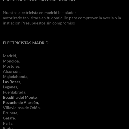
Nuestro
electricista en madrid
instalador
autorizado te visitará en tu domicilio para comprovar la averia o la
instlacion Presupuestos sin compromiso
ELECTRICISTAS MADRID
Madrid,
Moncloa,
Móstoles,
Alcorcón,
Majadahonda,
Las Rozas
,
Leganes,
Fuenlabrada,
Boadilla del Monte
,
Pozuelo de Alarcón
,
Villaviciosa de Odón,
Brunete,
Getafe,
Parla,
Pinto,