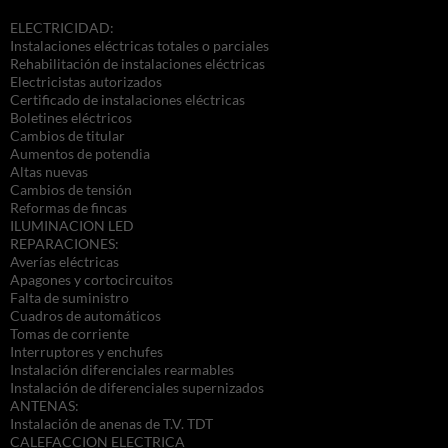
ELECTRICIDAD:
Instalaciones eléctricas totales o parciales
Rehabilitación de instalaciones eléctricas
Electricistas autorizados
Certificado de instalaciones eléctricas
Boletines eléctricos
Cambios de titular
Aumentos de potendia
Altas nuevas
Cambios de tensión
Reformas de fincas
ILUMINACION LED
REPARACIONES:
Averías eléctricas
Apagones y cortocircuitos
Falta de suministro
Cuadros de automáticos
Tomas de corriente
Interruptores y enchufes
Instalación diferenciales rearmables
Instalación de diferenciales supernizados
ANTENAS:
Instalación de anenas de T.V. TDT
CALEFACCION ELECTRICA