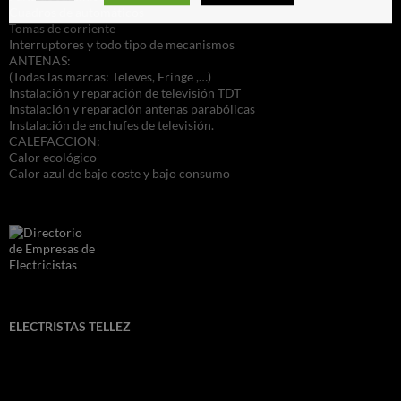
Cuadros de automáticos
Tomas de corriente
Interruptores y todo tipo de mecanismos
ANTENAS:
(Todas las marcas: Televes, Fringe ,…)
Instalación y reparación de televisión TDT
Instalación y reparación antenas parabólicas
Instalación de enchufes de televisión.
CALEFACCION:
Calor ecológico
Calor azul de bajo coste y bajo consumo
ELECTRISTAS TELLEZ