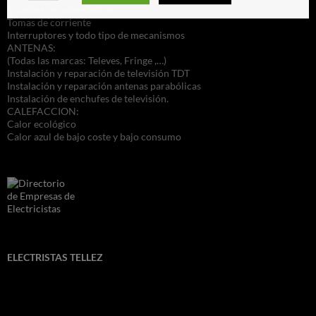
Cuadros de automáticos
Tomas de corriente
Interruptores y todo tipo de mecanismos
ANTENAS:
(Todas las marcas: Televes, Fringe ,…)
Instalación y reparación de televisión TDT
Instalación y reparación antenas parabólicas
Instalación de enchufes de televisión.
CALEFACCION:
Calor ecológico
Calor azul de bajo coste y bajo consumo
ELECTRISTAS TELLEZ