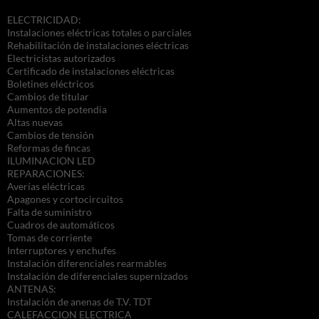
ELECTRICIDAD:
Instalaciones eléctricas totales o parciales
Rehabilitación de instalaciones eléctricas
Electricistas autorizados
Certificado de instalaciones eléctricas
Boletines eléctricos
Cambios de titular
Aumentos de potendia
Altas nuevas
Cambios de tensión
Reformas de fincas
ILUMINACION LED
REPARACIONES:
Averías eléctricas
Apagones y cortocircuitos
Falta de suministro
Cuadros de automáticos
Tomas de corriente
Interruptores y enchufes
Instalación diferenciales rearmables
Instalación de diferenciales supernizados
ANTENAS:
Instalación de anenas de T.V. TDT
CALEFACCION ELECTRICA