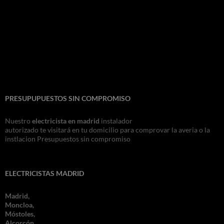
PRESUPUPUESTOS SIN COMPROMISO
Nuestro
electricista en madrid
instalador
autorizado te visitará en tu domicilio para comprovar la averia o la
instlacion Presupuestos sin compromiso
ELECTRICISTAS MADRID
Madrid,
Moncloa,
Móstoles,
Alcorcón,