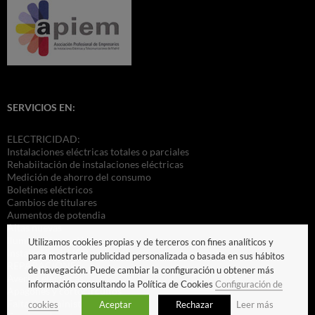
SERVICIOS EN:
ELECTRICIDAD:
Instalaciones eléctricas totales o parciales
Rehabiitación de instalaciones eléctricas
Medición de ahorro del consumo
Boletines eléctricos
Cambios de titulares
Aumentos de potendia
Altas nuevas
Iluminación ecológica
Utilizamos cookies propias y de terceros con fines analíticos y
Instalación del ICP
para mostrarle publicidad personalizada o basada en sus hábitos
REPARACIONES:
de navegación. Puede cambiar la configuración u obtener más
Averías eléctricas
información consultando la Política de Cookies
Configuración de
Apagones y cortocircuitos
Falta de suministro
cookies
Aceptar
Rechazar
Leer más