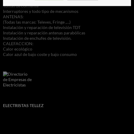
Cuadros de automáticos
Tomas de corriente
Interruptores y todo tipo de mecanismos
ANTENAS:
(Todas las marcas: Televes, Fringe ,…)
Instalación y reparación de televisión TDT
Instalación y reparación antenas parabólicas
Instalación de enchufes de televisión.
CALEFACCION:
Calor ecológico
Calor azul de bajo coste y bajo consumo
ELECTRISTAS TELLEZ