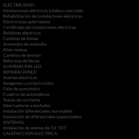
ELECTRICIDAD:
Instalaciones eléctricas totales o parciales
Rehabilitación de instalaciones eléctricas
Electricistas autorizados
Certificado de instalaciones eléctricas
Boletines eléctricos
Cambios de titular
Aumentos de potendia
Altas nuevas
Cambios de tensión
Reformas de fincas
ILUMINACION LED
REPARACIONES:
Averías eléctricas
Apagones y cortocircuitos
Falta de suministro
Cuadros de automáticos
Tomas de corriente
Interruptores y enchufes
Instalación diferenciales rearmables
Instalación de diferenciales supernizados
ANTENAS:
Instalación de anenas de T.V. TDT
CALEFACCION ELECTRICA