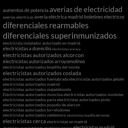
averias de electricidad
aumentos de potencia
avería eléctrica madrid
boletines electricos
averias electricas
diferenciales rearmables
diferenciales superinmunizados
electricista instalador autorizado en madrid
electricistas a domicilio
electricistas aravaca
electricistas autorizados alcorcon
electricistas autorizados arroyomolinos
electricistas autorizados boadilla del monte
electricistas autorizados coslada
electricistas autorizados fuenlabrada
electricistas autorizados getafe
electricistas autorizados madrid
electricistas autorizados majadahonda
Electricistas autorizados moncloa
electricistas autorizados mostoles
electricistas autorizados parla
electricistas autorizados pinto
electricistas autorizados pozuelo de alarcon
electricistas autorizados torrelodones
electricistas autorizados valdemoro
electricistas boadilla del monte
electricistas cerca
electricistas en madrid
electricistas madrid
electricistas en majadahonda
electricistas leganes