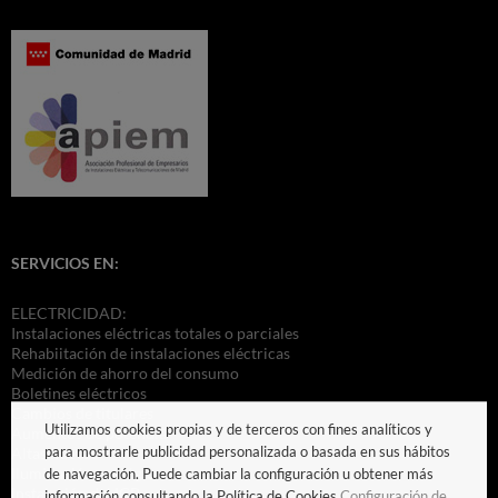
SERVICIOS EN:
ELECTRICIDAD:
Instalaciones eléctricas totales o parciales
Rehabiitación de instalaciones eléctricas
Medición de ahorro del consumo
Boletines eléctricos
Cambios de titulares
Utilizamos cookies propias y de terceros con fines analíticos y
Aumentos de potendia
para mostrarle publicidad personalizada o basada en sus hábitos
Altas nuevas
Iluminación ecológica
de navegación. Puede cambiar la configuración u obtener más
Instalación del ICP
información consultando la Política de Cookies
Configuración de