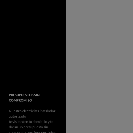
PRESUPUESTOS SIN
COMPROMISO
Nuestro electricista instalador
autorizado
te visitará en tu domicilio y te
darán un presupuesto sin
compromiso en función de tus