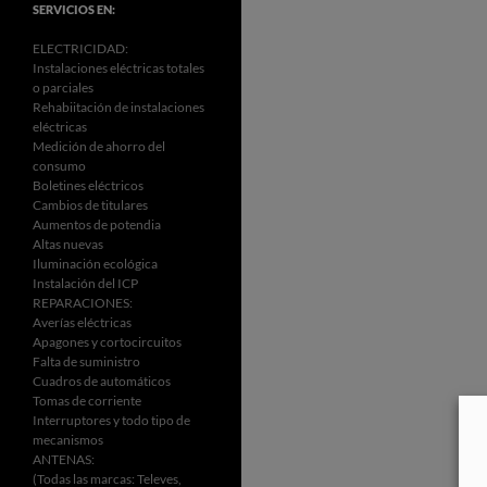
SERVICIOS EN:
ELECTRICIDAD:
Instalaciones eléctricas totales
o parciales
Rehabiitación de instalaciones
eléctricas
Medición de ahorro del
consumo
Boletines eléctricos
Cambios de titulares
Aumentos de potendia
Altas nuevas
Iluminación ecológica
Instalación del ICP
REPARACIONES:
Averías eléctricas
Apagones y cortocircuitos
Falta de suministro
Cuadros de automáticos
Tomas de corriente
Interruptores y todo tipo de
mecanismos
ANTENAS:
(Todas las marcas: Televes,