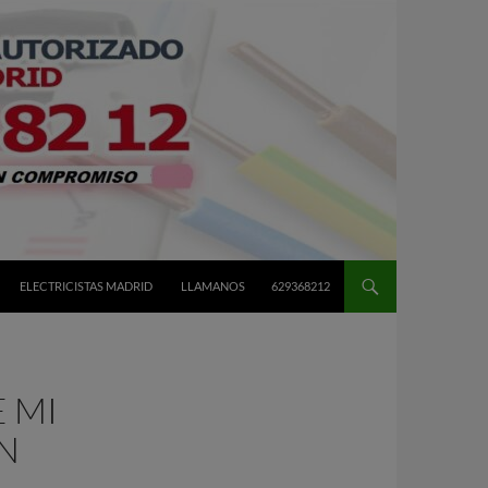
ELECTRICISTAS MADRID
LLAMANOS
629368212
 MI
ÁN