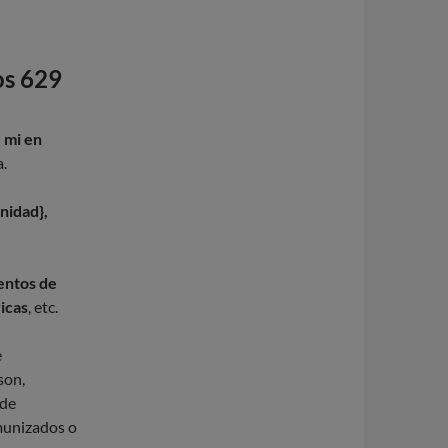
os 629
 mi en
a.
nidad},
mentos de
ricas
, etc.
e
son,
 de
nmunizados o