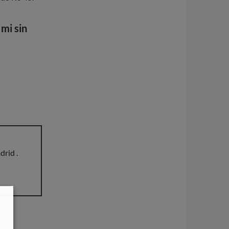
 mi
sin
drid .