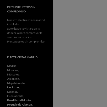
PRESUPUPUESTOS SIN
COMPROMISO
Nuestro
electricista en madrid
instalador
autorizado te visitará en tu
domicilio para comprovar la
averia o la instlacion
Presupuestos sin compromiso
ELECTRICISTAS MADRID
Madrid,
Moncloa,
Móstoles,
Alcorcón,
Majadahonda,
Las Rozas
,
Leganes,
Fuenlabrada,
Boadilla del Monte
,
Pozuelo de Alarcón
,