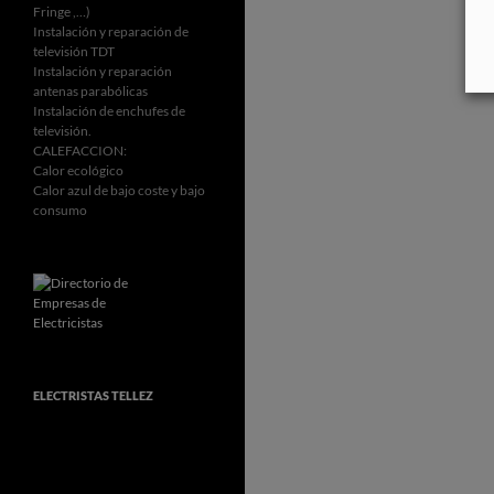
Fringe ,…)
Instalación y reparación de
televisión TDT
Instalación y reparación
antenas parabólicas
Instalación de enchufes de
televisión.
CALEFACCION:
Calor ecológico
Calor azul de bajo coste y bajo
consumo
ELECTRISTAS TELLEZ