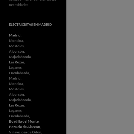
necesidades
ELECTRICISTAS EN MADRID
Madrid
,
Moncloa,
Móstoles,
Alcorcón,
Majadahonda,
Las Rozas
,
Leganes,
Fuenlabrada,
Madrid,
Moncloa,
Móstoles,
Alcorcón,
Majadahonda,
Las Rozas
,
Leganes,
Fuenlabrada,
Boadilla del Monte
,
Pozuelo de Alarcón
,
Villaviciosa de Odón,