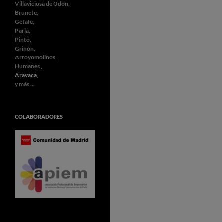
Villaviciosa de Odón,
Brunete,
Getafe,
Parla,
Pinto,
Griñón,
Arroyomolinos,
Humanes ,
Aravaca
,
y más ...
COLABORADORES