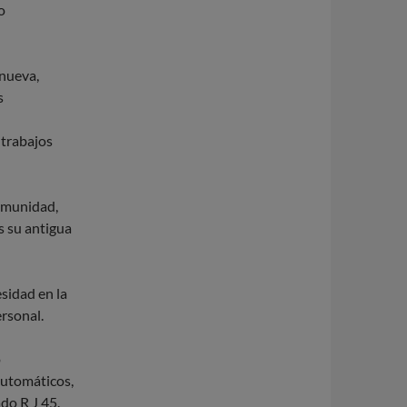
o
 nueva,
s
 trabajos
comunidad,
s su antigua
sidad en la
ersonal.
o
automáticos,
do R J 45.