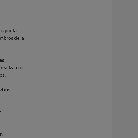
os
por la
mbros de la
nes
 realizamos
os.
ad en
y
en