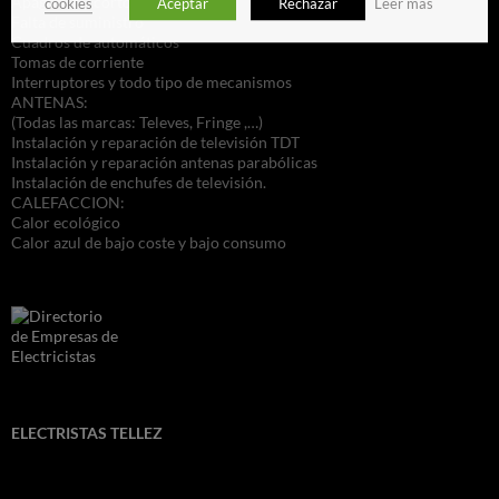
Apagones y cortocircuitos
cookies
Aceptar
Rechazar
Leer más
Falta de suministro
Cuadros de automáticos
Tomas de corriente
Interruptores y todo tipo de mecanismos
ANTENAS:
(Todas las marcas: Televes, Fringe ,…)
Instalación y reparación de televisión TDT
Instalación y reparación antenas parabólicas
Instalación de enchufes de televisión.
CALEFACCION:
Calor ecológico
Calor azul de bajo coste y bajo consumo
ELECTRISTAS TELLEZ