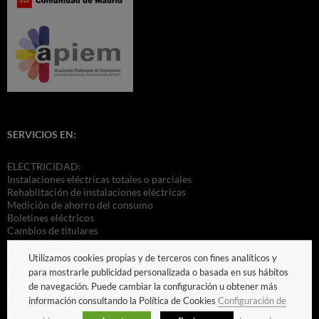
SERVICIOS EN:
ELECTRICIDAD:
Instalaciones eléctricas totales o parciales
Rehabiitación de instalaciones eléctricas
Medición de ahorro del consumo
Boletines eléctricos
Cambios de titulares
Aumentos de potendia
Altas nuevas
Utilizamos cookies propias y de terceros con fines analíticos y
Iluminación ecológica
para mostrarle publicidad personalizada o basada en sus hábitos
Instalación del ICP
de navegación. Puede cambiar la configuración u obtener más
REPARACIONES:
información consultando la Política de Cookies
Configuración de
Averías eléctricas