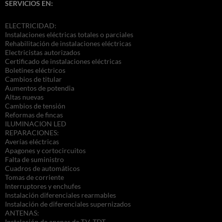
SERVICIOS EN:
ELECTRICIDAD:
Instalaciones eléctricas totales o parciales
Rehabilitación de instalaciones eléctricas
Electricistas autorizados
Certificado de instalaciones eléctricas
Boletines eléctricos
Cambios de titular
Aumentos de potendia
Altas nuevas
Cambios de tensión
Reformas de fincas
ILUMINACION LED
REPARACIONES:
Averías eléctricas
Apagones y cortocircuitos
Falta de suministro
Cuadros de automáticos
Tomas de corriente
Interruptores y enchufes
Instalación diferenciales rearmables
Instalación de diferenciales supernizados
ANTENAS:
Instalación de anenas de T.V. TDT