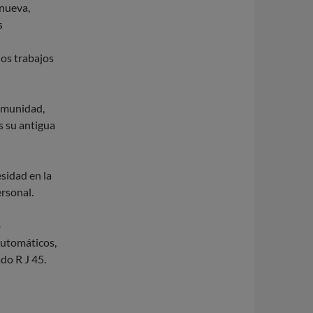
 nueva,
s
los trabajos
comunidad,
s su antigua
sidad en la
ersonal.
o
automáticos,
do R J 45.