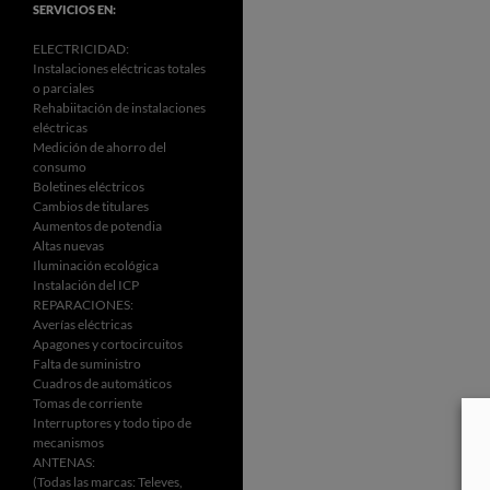
SERVICIOS EN:
ELECTRICIDAD:
Instalaciones eléctricas totales
o parciales
Rehabiitación de instalaciones
eléctricas
Medición de ahorro del
consumo
Boletines eléctricos
Cambios de titulares
Aumentos de potendia
Altas nuevas
Iluminación ecológica
Instalación del ICP
REPARACIONES:
Averías eléctricas
Apagones y cortocircuitos
Falta de suministro
Cuadros de automáticos
Tomas de corriente
Interruptores y todo tipo de
mecanismos
ANTENAS:
(Todas las marcas: Televes,