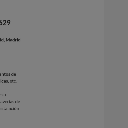
 629
id, Madrid
mentos de
ricas
, etc.
e su
 averías de
instalación