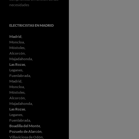
necesidades
ELECTRICISTAS EN MADRID
Madrid
,
Moncloa,
Móstoles,
Alcorcón,
Majadahonda,
Las Rozas
,
Leganes,
Fuenlabrada,
Madrid,
Moncloa,
Móstoles,
Alcorcón,
Majadahonda,
Las Rozas
,
Leganes,
Fuenlabrada,
Boadilla del Monte
,
Pozuelo de Alarcón
,
Villaviciosa de Odón,