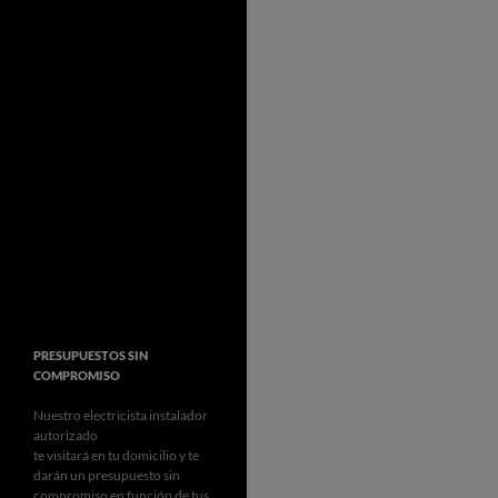
PRESUPUESTOS SIN
COMPROMISO
Nuestro electricista instalador
autorizado
te visitará en tu domicilio y te
darán un presupuesto sin
compromiso en función de tus