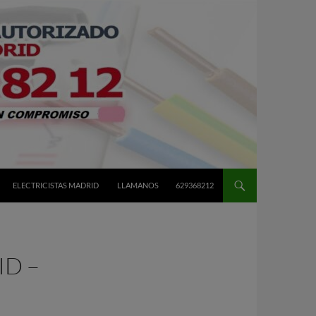
ELECTRICISTAS MADRID
LLAMANOS
629368212
ID –