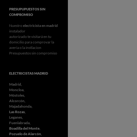
PRESUPUPUESTOS SIN
COMPROMISO
Nuestro
electricista en madrid
instalador
autorizado te visitará en tu
domicilio para comprovar la
averia o la instlacion
Presupuestos sin compromiso
ELECTRICISTAS MADRID
Madrid,
Moncloa,
Móstoles,
Alcorcón,
Majadahonda,
Las Rozas
,
Leganes,
Fuenlabrada,
Boadilla del Monte
,
Pozuelo de Alarcón
,