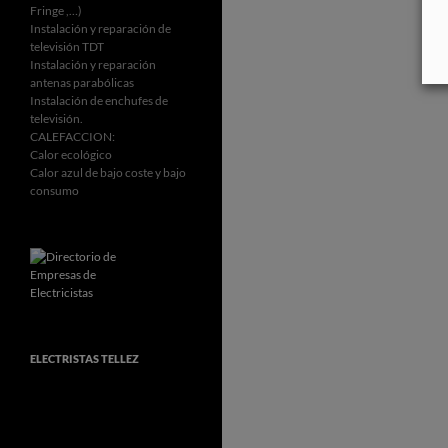
Fringe ,…)
Instalación y reparación de
televisión TDT
Instalación y reparación
antenas parabólicas
Instalación de enchufes de
televisión.
CALEFACCION:
Calor ecológico
Calor azul de bajo coste y bajo
consumo
ELECTRISTAS TELLEZ