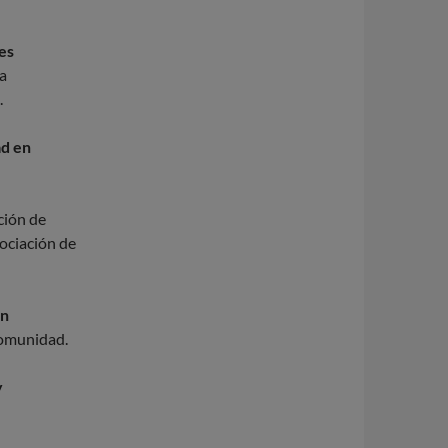
nes
a
.
ad en
ción de
ociación de
en
 comunidad.
y