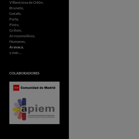
Villaviciosa de Odón,
Brunete,
Getafe,
Parla,
Pinto,
Griñón,
Arroyomolinos,
Humanes ,
Aravaca
,
y más ...
COLABORADORES