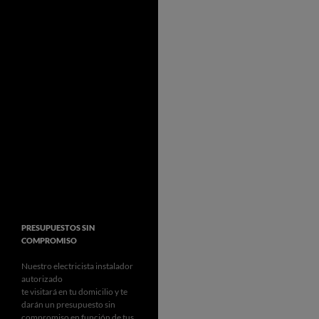
PRESUPUESTOS SIN
COMPROMISO
Nuestro electricista instalador
autorizado
te visitará en tu domicilio y te
darán un presupuesto sin
compromiso en función de tus