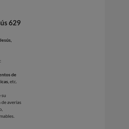
sús 629
Jesús,
:
mentos de
ricas
, etc.
e su
 de averías
o,
rmables.