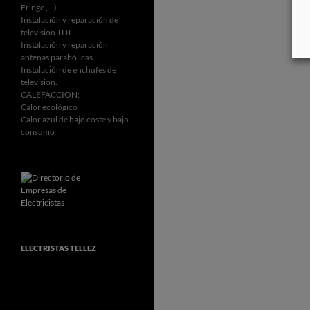
Fringe ,…)
Instalación y reparación de
televisión TDT
Instalación y reparación
antenas parabólicas
Instalación de enchufes de
televisión.
CALEFACCION:
Calor ecológico
Calor azul de bajo coste y bajo
consumo
ELECTRISTAS TELLEZ