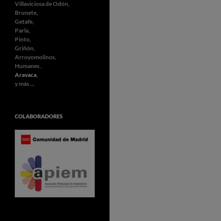
Villaviciosa de Odón,
Brunete,
Getafe,
Parla,
Pinto,
Griñón,
Arroyomolinos,
Humanes ,
Aravaca
,
y más ...
COLABORADORES