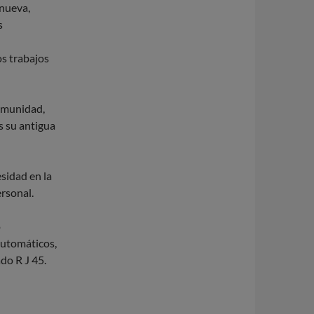
 nueva,
s
os trabajos
comunidad,
s su antigua
sidad en la
ersonal.
o
automáticos,
do R J 45.