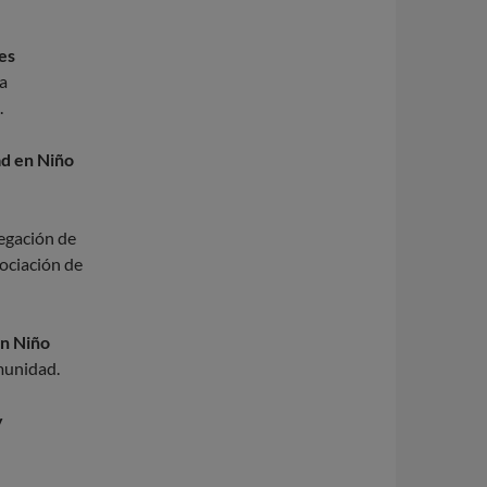
nes
a
.
ad en Niño
legación de
ociación de
en Niño
omunidad.
y