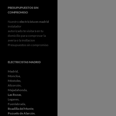
PRESUPUPUESTOS SIN
COMPROMISO
Nuestro
electricista en madrid
instalador
autorizado te visitará en tu
domicilio para comprovar la
averia o la instlacion
Presupuestos sin compromiso
ELECTRICISTAS MADRID
Madrid,
Moncloa,
Móstoles,
Alcorcón,
Majadahonda,
Las Rozas
,
Leganes,
Fuenlabrada,
Boadilla del Monte
,
Pozuelo de Alarcón
,