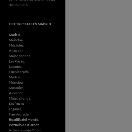
necesidades
ELECTRICISTAS EN MADRID
Madrid
,
Moncloa,
Móstoles,
Alcorcón,
Majadahonda,
Las Rozas
,
Leganes,
Fuenlabrada,
Madrid,
Moncloa,
Móstoles,
Alcorcón,
Majadahonda,
Las Rozas
,
Leganes,
Fuenlabrada,
Boadilla del Monte
,
Pozuelo de Alarcón
,
Villaviciosa de Odón,