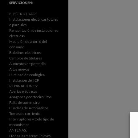
SERVICIOS EN:
ELECTRICIDAD:
Instalaciones eléctricas totales
o parciales
Rehabiitación de instalaciones
eléctricas
Medición de ahorro del
consumo
Boletines eléctricos
Cambios de titulares
Aumentos de potendia
Altas nuevas
Iluminación ecológica
Instalación del ICP
REPARACIONES:
Averías eléctricas
Apagones y cortocircuitos
Falta de suministro
Cuadros de automáticos
Tomas de corriente
Interruptores y todo tipo de
mecanismos
ANTENAS:
(Todas las marcas: Televes,