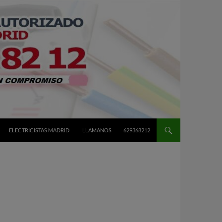
ELECTRICISTAS MADRID
LLAMANOS
629368212