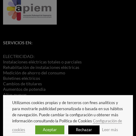
SERVICIOS EN:
ELECTRICIDAD:
Instalaciones eléctricas totales o parciales
Rehabiitación de instalaciones eléctricas
Medición de ahorro del consumo
Boletines eléctricos
Cambios de titulares
Aumentos de potendia
Altas nuevas
Iluminación ecológica
Utilizamos cookies propias y de terceros con fines analíticos y
Instalación del ICP
para mostrarle publicidad personalizada o basada en sus hábitos
REPARACIONES:
de navegación. Puede cambiar la configuración u obtener más
Averías eléctricas
información consultando la Política de Cookies
Configuración de
Apagones y cortocircuitos
Falta de suministro
cookies
Aceptar
Rechazar
Leer más
Cuadros de automáticos