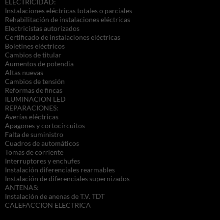
ELECTRICIDAD:
Instalaciones eléctricas totales o parciales
Rehabilitación de instalaciones eléctricas
Electricistas autorizados
Certificado de instalaciones eléctricas
Boletines eléctricos
Cambios de titular
Aumentos de potendia
Altas nuevas
Cambios de tensión
Reformas de fincas
ILUMINACION LED
REPARACIONES:
Averías eléctricas
Apagones y cortocircuitos
Falta de suministro
Cuadros de automáticos
Tomas de corriente
Interruptores y enchufes
Instalación diferenciales rearmables
Instalación de diferenciales supernizados
ANTENAS:
Instalación de anenas de T.V. TDT
CALEFACCION ELECTRICA