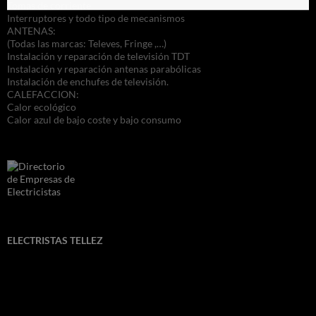
Tomas de corriente
Interruptores y todo tipo de mecanismos
ANTENAS:
(Todas las marcas: Televes, Fringe ,…)
Instalación y reparación de televisión TDT
Instalación y reparación antenas parabólicas
Instalación de enchufes de televisión.
CALEFACCION:
Calor ecológico
Calor azul de bajo coste y bajo consumo
ELECTRISTAS TELLEZ