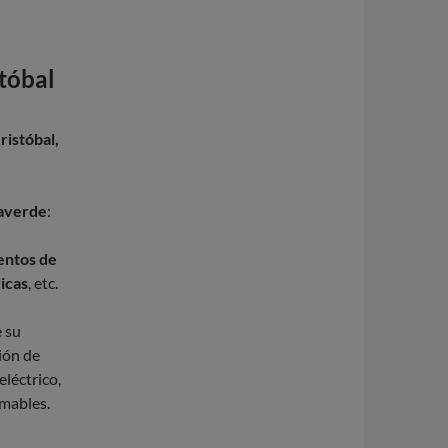
stóbal
ristóbal,
laverde
:
mentos de
ricas
, etc.
e su
ión de
eléctrico,
rmables.