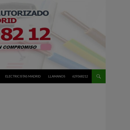
ELECTRICISTAS MADRID
LLAMANOS
629368212
E