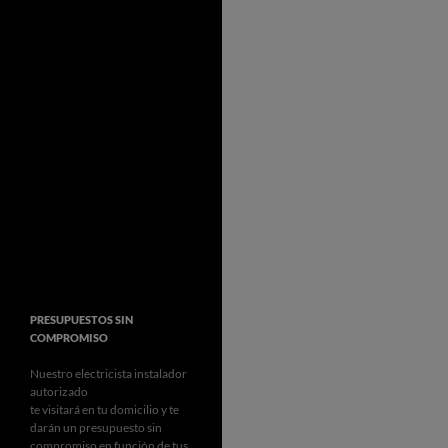
PRESUPUESTOS SIN
COMPROMISO
Nuestro electricista instalador
autorizado
te visitará en tu domicilio y te
darán un presupuesto sin
compromiso en función de tus