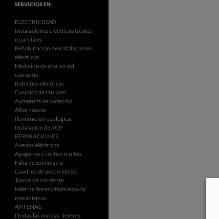
SERVICIOS EN:
ELECTRICIDAD:
Instalaciones eléctricas totales
o parciales
Rehabiitación de instalaciones
eléctricas
Medición de ahorro del
consumo
Boletines eléctricos
Cambios de titulares
Aumentos de potendia
Altas nuevas
Iluminación ecológica
Instalación del ICP
REPARACIONES:
Averías eléctricas
Apagones y cortocircuitos
Falta de suministro
Cuadros de automáticos
Tomas de corriente
Interruptores y todo tipo de
mecanismos
ANTENAS:
(Todas las marcas: Televes,