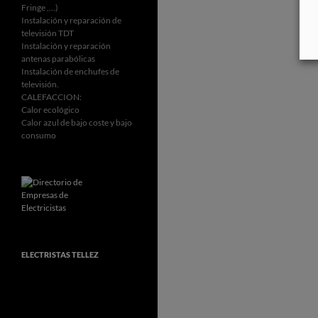
Fringe ,…)
Instalación y reparación de
televisión TDT
Instalación y reparación
antenas parabólicas
Instalación de enchufes de
televisión.
CALEFACCION:
Calor ecológico
Calor azul de bajo coste y bajo
consumo
ELECTRISTAS TELLEZ