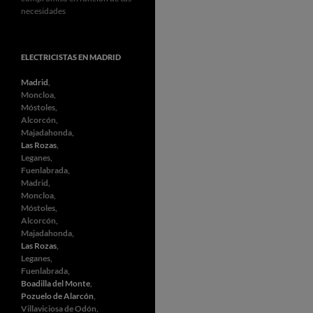
necesidades
ELECTRICISTAS EN MADRID
Madrid
,
Moncloa,
Móstoles,
Alcorcón,
Majadahonda,
Las Rozas
,
Leganes,
Fuenlabrada,
Madrid,
Moncloa,
Móstoles,
Alcorcón,
Majadahonda,
Las Rozas
,
Leganes,
Fuenlabrada,
Boadilla del Monte
,
Pozuelo de Alarcón
,
Villaviciosa de Odón,