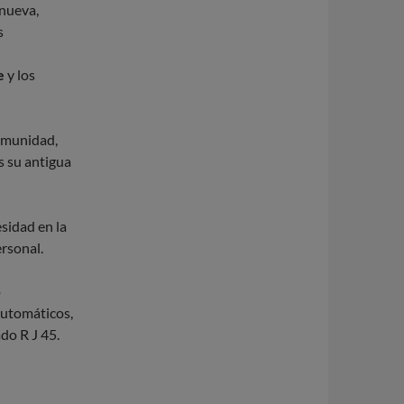
 nueva,
s
e
y los
comunidad,
s su antigua
sidad en la
ersonal.
o
automáticos,
do R J 45.