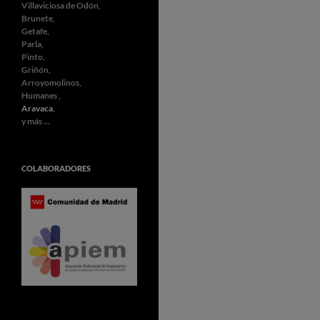
Villaviciosa de Odón,
Brunete,
Getafe,
Parla,
Pinto,
Griñón,
Arroyomolinos,
Humanes ,
Aravaca
,
y más ...
COLABORADORES