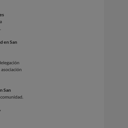
nes
a
.
ad en San
delegación
 asociación
en San
 o comunidad.
y