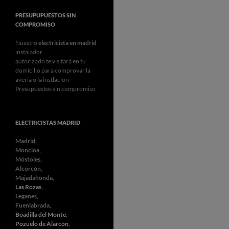
PRESUPUPUESTOS SIN
COMPROMISO
Nuestro
electricista en madrid
instalador
autorizado te visitará en tu
domicilio para comprovar la
averia o la instlacion
Presupuestos sin compromiso
ELECTRICISTAS MADRID
Madrid,
Moncloa,
Móstoles,
Alcorcón,
Majadahonda,
Las Rozas
,
Leganes,
Fuenlabrada,
Boadilla del Monte
,
Pozuelo de Alarcón
,