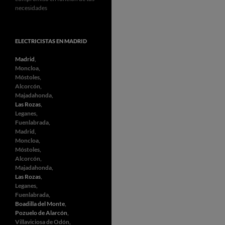
necesidades
ELECTRICISTAS EN MADRID
Madrid
,
Moncloa,
Móstoles,
Alcorcón,
Majadahonda,
Las Rozas
,
Leganes,
Fuenlabrada,
Madrid,
Moncloa,
Móstoles,
Alcorcón,
Majadahonda,
Las Rozas
,
Leganes,
Fuenlabrada,
Boadilla del Monte
,
Pozuelo de Alarcón
,
Villaviciosa de Odón,