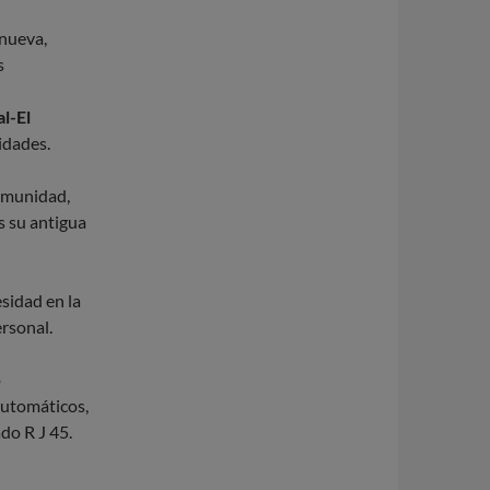
 nueva,
s
al-El
idades.
comunidad,
s su antigua
sidad en la
ersonal.
o
automáticos,
do R J 45.