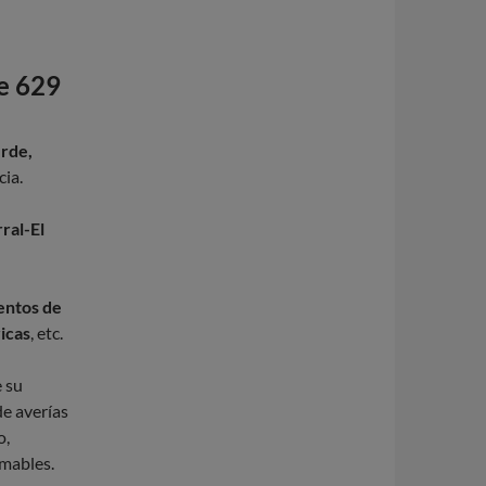
de 629
erde,
cia.
ral-El
mentos de
ricas
, etc.
e su
de averías
o,
rmables.