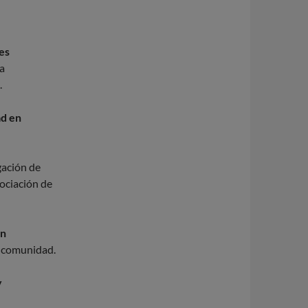
nes
a
.
ad en
gación de
ociación de
en
 o comunidad.
y