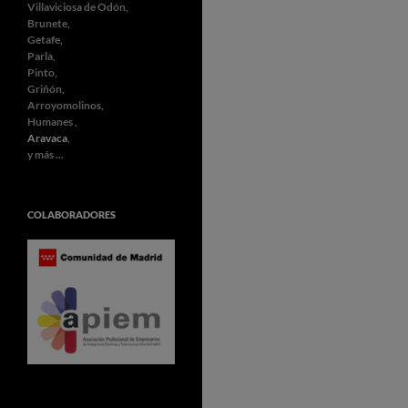
Villaviciosa de Odón,
Brunete,
Getafe,
Parla,
Pinto,
Griñón,
Arroyomolinos,
Humanes ,
Aravaca
,
y más ...
COLABORADORES