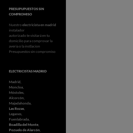
PRESUPUPUESTOS SIN
COMPROMISO
Nuestro
electricista en madrid
instalador
autorizado te visitará en tu
domicilio para comprovar la
averia o la instlacion
Presupuestos sin compromiso
ELECTRICISTAS MADRID
Madrid,
Moncloa,
Móstoles,
Alcorcón,
Majadahonda,
Las Rozas
,
Leganes,
Fuenlabrada,
Boadilla del Monte
,
Pozuelo de Alarcón
,