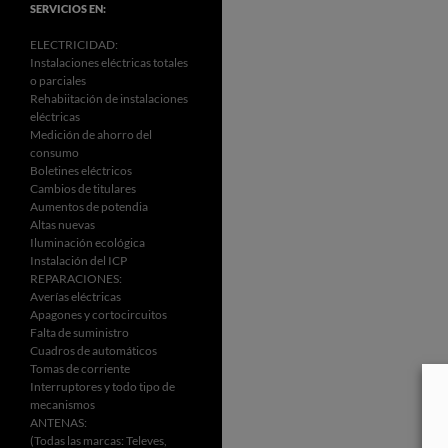
SERVICIOS EN:
ELECTRICIDAD:
Instalaciones eléctricas totales
o parciales
Rehabiitación de instalaciones
eléctricas
Medición de ahorro del
consumo
Boletines eléctricos
Cambios de titulares
Aumentos de potendia
Altas nuevas
Iluminación ecológica
Instalación del ICP
REPARACIONES:
Averías eléctricas
Apagones y cortocircuitos
Falta de suministro
Cuadros de automáticos
Tomas de corriente
Interruptores y todo tipo de
mecanismos
ANTENAS:
(Todas las marcas: Televes,