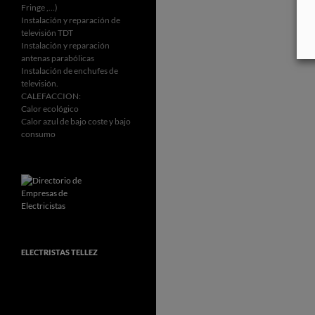
Fringe ,…)
Instalación y reparación de
televisión TDT
Instalación y reparación
antenas parabólicas
Instalación de enchufes de
televisión.
CALEFACCION:
Calor ecológico
Calor azul de bajo coste y bajo
consumo
ELECTRISTAS TELLEZ