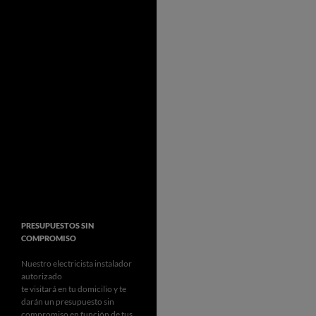
PRESUPUESTOS SIN
COMPROMISO
Nuestro electricista instalador
autorizado
te visitará en tu domicilio y te
darán un presupuesto sin
compromiso en función de tus