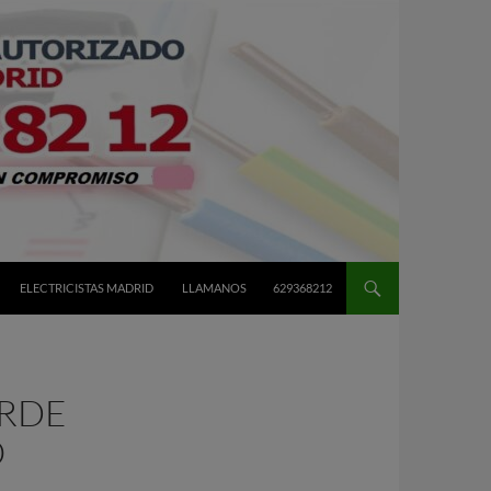
ELECTRICISTAS MADRID
LLAMANOS
629368212
ERDE
O